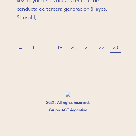
vez mayor de las nuevas terapias de
conducta de tercera generación (Hayes,
Strosahl,…
←
1
…
19
20
21
22
23
2021. All rights reserved.
Grupo ACT Argentina