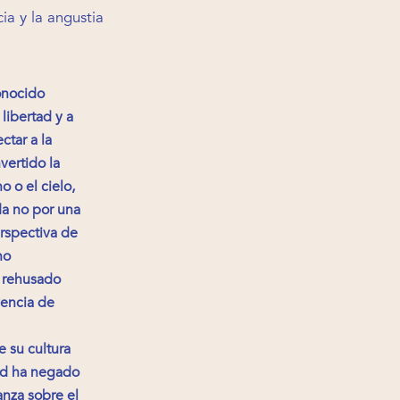
ia y la angustia
onocido
 libertad y a
tar a la
vertido la
 o el cielo,
da no por una
perspectiva de
no
a rehusado
vencia de
 su cultura
dad ha negado
anza sobre el