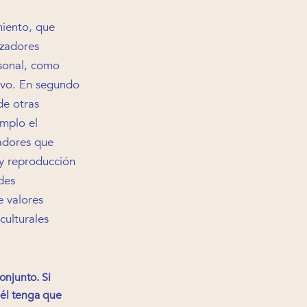
miento, que
rzadores
rsonal, como
sivo. En segundo
de otras
emplo el
zadores que
 y reproducción
ades
e valores
culturales
onjunto. Si
 él tenga que