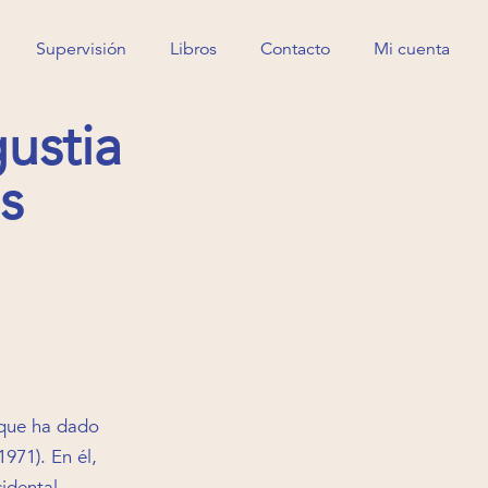
Supervisión
Libros
Contacto
Mi cuenta
Supervisión
Libros
Contacto
Mi cuenta
gustia
s
 que ha dado
1971). En él,
cidental