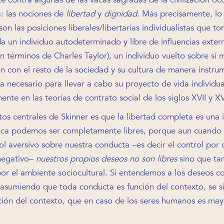
 las nociones de
libertad
y
dignidad
. Más precisamente, lo 
son las posiciones liberales/libertarias individualistas que 
a un individuo autodeterminado y libre de influencias exter
en términos de Charles Taylor), un individuo vuelto sobre sí
ón con el resto de la sociedad y su cultura de manera instrum
ea necesario para llevar a cabo su proyecto de vida individu
nte en las teorías de contrato social de los siglos XVII y XVI
os centrales de Skinner es que la libertad completa es una i
nca podemos ser completamente libres, porque aun cuand
rol aversivo sobre nuestra conducta –es decir el control por 
negativo–
nuestros propios deseos no son libres
sino que ta
or el ambiente sociocultural. Si entendemos a los deseos 
 asumiendo que toda conducta es función del contexto, se s
ción del contexto, que en caso de los seres humanos es ma