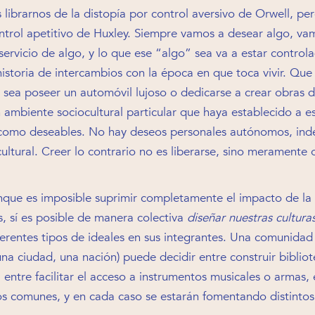
ibrarnos de la distopía por control aversivo de Orwell, per
ntrol apetitivo de Huxley. Siempre vamos a desear algo, v
 servicio de algo, y lo que ese “algo” sea va a estar control
istoria de intercambios con la época en que toca vivir. Que 
sea poseer un automóvil lujoso o dedicarse a crear obras d
 ambiente sociocultural particular que haya establecido a e
como deseables. No hay deseos personales autónomos, ind
ultural. Creer lo contrario no es liberarse, sino meramente o
nque es imposible suprimir completamente el impacto de la 
, sí es posible de manera colectiva
diseñar nuestras cultura
ferentes tipos de ideales en sus integrantes. Una comunidad
na ciudad, una nación) puede decidir entre construir bibliot
, entre facilitar el acceso a instrumentos musicales o armas, 
os comunes, y en cada caso se estarán fomentando distintos