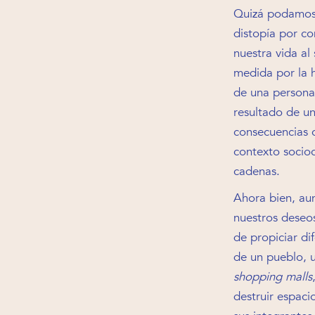
Quizá podamos l
distopía por co
nuestra vida al
medida por la h
de una persona 
resultado de un
consecuencias 
contexto socioc
cadenas.
Ahora bien, au
nuestros deseos
de propiciar di
de un pueblo, u
shopping malls
destruir espaci