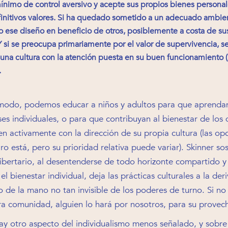
mínimo de control aversivo y acepte sus propios bienes persona
finitivos valores. Si ha quedado sometido a un adecuado ambien
bo ese diseño en beneficio de otros, posiblemente a costa de su
Y si se preocupa primariamente por el valor de supervivencia, se 
 una cultura con la atención puesta en su buen funcionamiento (
.
modo, podemos educar a niños y adultos para que aprenda
ses individuales, o para que contribuyan al bienestar de los
en activamente con la dirección de su propia cultura (las op
aro está, pero su prioridad relativa puede variar). Skinner so
libertario, al desentenderse de todo horizonte compartido y
l bienestar individual, deja las prácticas culturales a la der
rio de la mano no tan invisible de los poderes de turno. Si n
ra comunidad, alguien lo hará por nosotros, para su provec
y otro aspecto del individualismo menos señalado, y sobre 