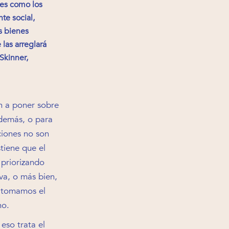
les como los
te social,
s bienes
las arreglará
Skinner,
n a poner sobre
 demás, o para
ciones no son
stiene que el
 priorizando
iva, o más bien,
o tomamos el
ho.
eso trata el