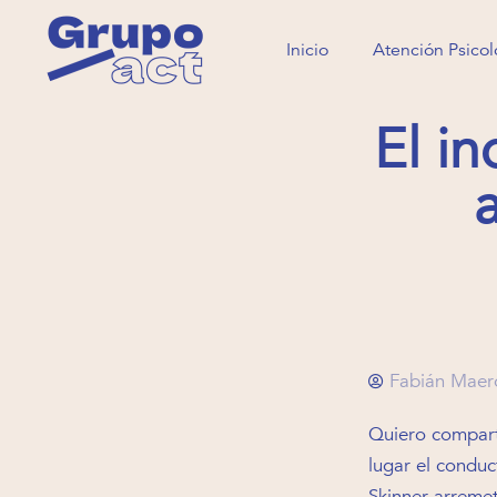
Inicio
Atención Psicol
Inicio
Atención Psicol
El in
Fabián Maer
Quiero compart
lugar el conduc
Skinner arremet