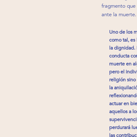
fragmento que h
ante la muerte.
Uno de los m
como tal, es 
la dignidad.
conducta con 
muerte en alg
pero el indiv
religión sino
la aniquilac
reflexionand
actuar en bi
aquellos a l
supervivenci
perdurará lu
las contribu