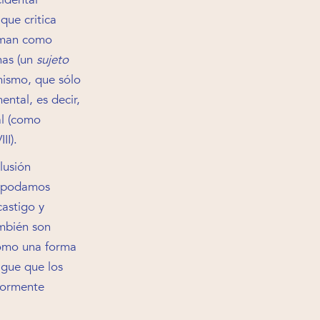
que critica
toman como
nas (un
sujeto
 mismo, que sólo
ental, es decir,
al (como
II).
lusión
o podamos
castigo y
mbién son
como una forma
igue que los
yormente