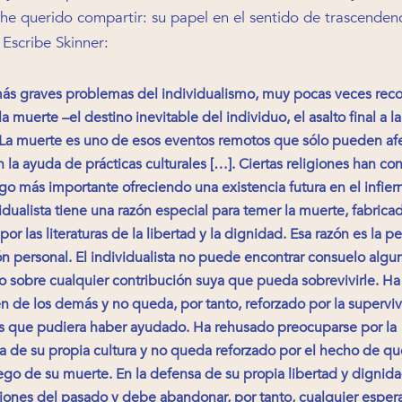
e querido compartir: su papel en el sentido de trascendenc
 Escribe Skinner:
ás graves problemas del individualismo, muy pocas veces rec
la muerte –el destino inevitable del individuo, el asalto final a la
 La muerte es uno de esos eventos remotos que sólo pueden afec
la ayuda de prácticas culturales […]. Ciertas religiones han con
o más importante ofreciendo una existencia futura en el infierno
idualista tiene una razón especial para temer la muerte, fabrica
 por las literaturas de la libertad y la dignidad. Esa razón es la 
ión personal. El individualista no puede encontrar consuelo algu
o sobre cualquier contribución suya que pueda sobrevivirle. H
en de los demás y no queda, por tanto, reforzado por la supervi
os que pudiera haber ayudado. Ha rehusado preocuparse por la
a de su propia cultura y no queda reforzado por el hecho de que
ego de su muerte. En la defensa de su propia libertad y digni
ciones del pasado y debe abandonar, por tanto, cualquier esper