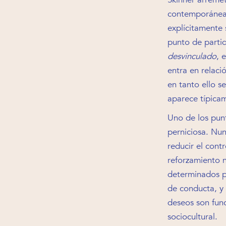
contemporánea:
explícitamente 
punto de partid
desvinculado
, 
entra en relaci
en tanto ello s
aparece típicame
Uno de los punt
perniciosa. Nu
reducir el cont
reforzamiento 
determinados p
de conducta, y
deseos son fun
sociocultural.