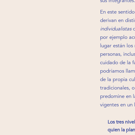
sus integrantes
En este sentido
derivan en disti
individualistas
q
por ejemplo acu
lugar están los
personas, inclu
cuidado de la f
podríamos llam
de la propia cul
tradicionales, 
predomine en la
vigentes en un
Los tres nive
quien la plan