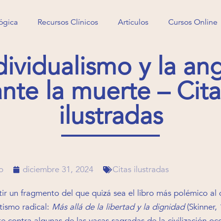
ógica
Recursos Clínicos
Artículos
Cursos Online
ógica
Recursos Clínicos
Artículos
Cursos Online
dividualismo y la an
ante la muerte – Cita
ilustradas
o
diciembre 31, 2024
Citas ilustradas
ir un fragmento del que quizá sea el libro más polémico al
tismo radical:
Más allá de la libertad y la dignidad
(Skinner, 
e contra algunas de las vacas sagradas de la civilización oc