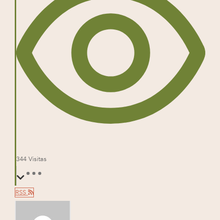
344
Visitas
RSS