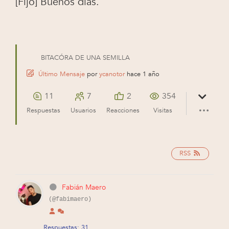
[Fijo]
Buenos días.
BITACÓRA DE UNA SEMILLA
Último Mensaje
por
ycanotor
hace 1 año
11
7
2
354
Respuestas
Usuarios
Reacciones
Visitas
RSS
Fabián Maero
(@fabimaero)
Respuestas: 31