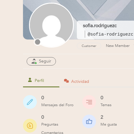
sofia.rodriguezc
@sofia-rodriguezc
New Member
Customer
Seguir
Perfil
Actividad
0
0
Mensajes del Foro
Temas
0
2
Preguntas
Me gusta
Comentarios