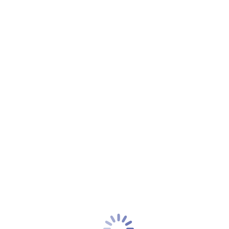
0
Preguntas