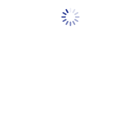
Seguir
Perfil
Actividad
Temas: 0
/
Respuestas: 2
Todos
Temas
Respuestas
Responder