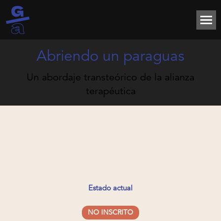
Abriendo un paraguas
Un abordaje transteórico de la alianza
terapéutica
Estado actual
NO INSCRITO