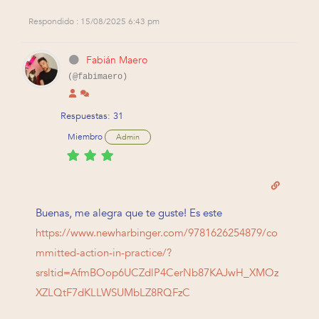
Respondido : 15/08/2025 6:43 pm
Fabián Maero
(@fabimaero)
Respuestas: 31
Miembro
Admin
Buenas, me alegra que te guste! Es este
https://www.newharbinger.com/9781626254879/co
mmitted-action-in-practice/?
srsltid=AfmBOop6UCZdlP4CerNb87KAJwH_XMOz
XZLQtF7dKLLWSUMbLZ8RQFzC