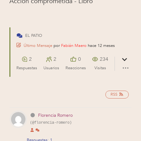
Acción comprometida - Libro
EL PATIO
Último Mensaje
por
Fabián Maero
hace 12 meses
2
2
0
234
Respuestas
Usuarios
Reacciones
Visitas
RSS
Florencia Romero
(@florencia-romero)
Respuestas: 1