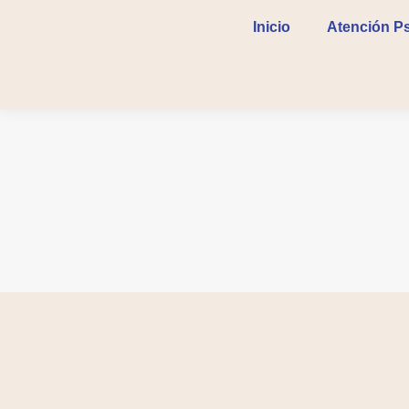
Inicio
Inicio
Atención Ps
Atención Ps