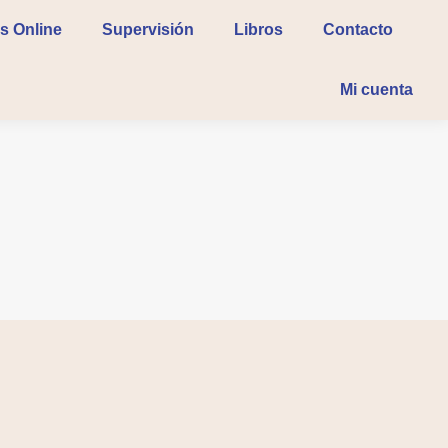
s Online
s Online
Supervisión
Supervisión
Libros
Libros
Contacto
Contacto
Mi cuenta
Mi cuenta