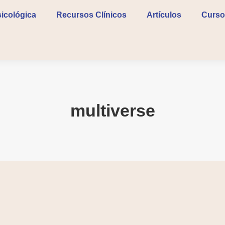
icológica
icológica
Recursos Clínicos
Recursos Clínicos
Artículos
Artículos
Curso
Curso
multiverse