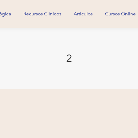
ógica
Recursos Clínicos
Artículos
Cursos Online
ógica
Recursos Clínicos
Artículos
Cursos Online
2