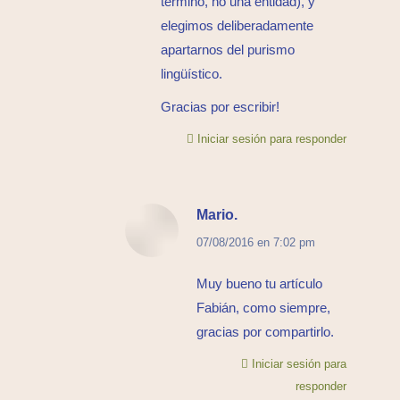
término, no una entidad), y
elegimos deliberadamente
apartarnos del purismo
lingüístico.
Gracias por escribir!
Iniciar sesión para responder
Mario.
dice:
07/08/2016 en 7:02 pm
Muy bueno tu artículo
Fabián, como siempre,
gracias por compartirlo.
Iniciar sesión para
responder