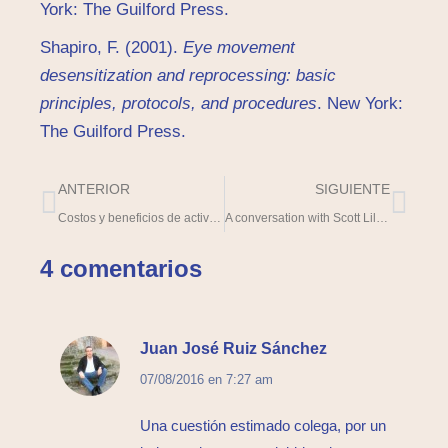
York: The Guilford Press.
Shapiro, F. (2001).
Eye movement
desensitization and reprocessing: basic
principles, protocols, and procedures
. New York:
The Guilford Press.
ANTERIOR
SIGUIENTE
Costos y beneficios de activación conductual – el estudio COBRA
A conversation with Scott Lilienfeld (audio)
4 comentarios
Juan José Ruiz Sánchez
dice:
07/08/2016 en 7:27 am
Una cuestión estimado colega, por un