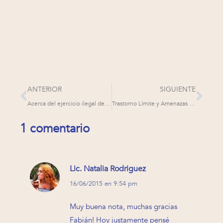
ANTERIOR
SIGUIENTE
Acerca del ejercicio ilegal de la psicología
Trastorno Límite y Amenazas Suicidas: derribando el mito de la manipulación
1 comentario
Lic. Natalia Rodriguez
dice:
16/06/2015 en 9:54 pm
Muy buena nota, muchas gracias
Fabián! Hoy justamente pensé