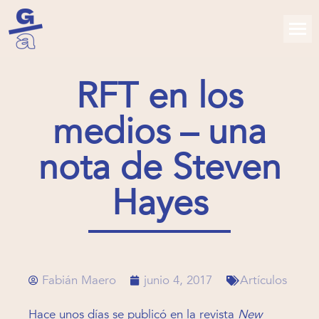
RFT en los
medios – una
nota de Steven
Hayes
Fabián Maero
junio 4, 2017
Artículos
Hace unos días se publicó en la revista
New